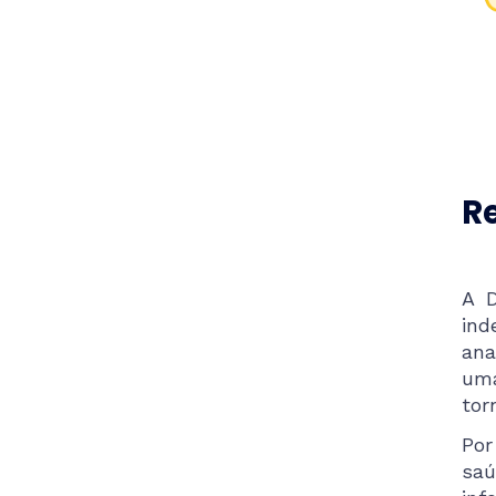
Re
A D
ind
ana
uma
tor
Por
saú