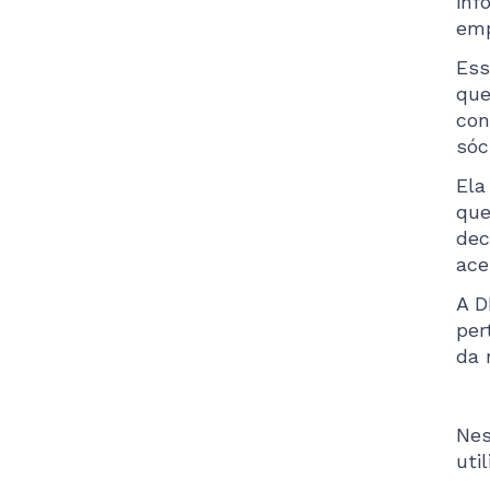
inf
emp
Ess
que
con
sóc
Ela
que
dec
ace
A D
per
da 
Nes
uti