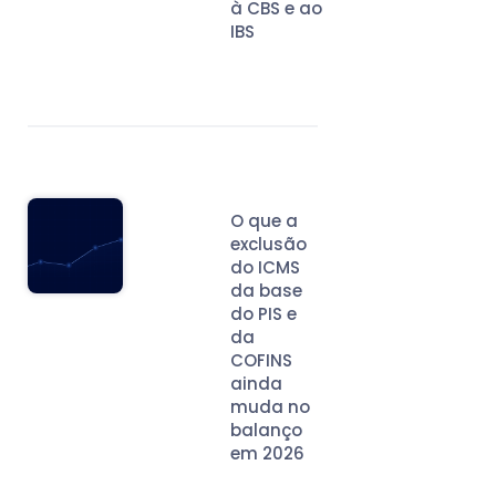
à CBS e ao
IBS
O que a
exclusão
do ICMS
da base
do PIS e
da
COFINS
ainda
muda no
balanço
em 2026