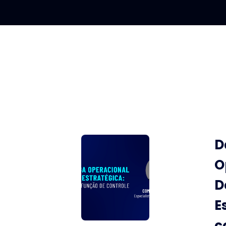
D
O
D
E
c