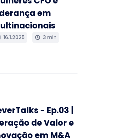
ulheres CFO e
iderança em
ultinacionais
16.1.2025
3 min
y
schedule
everTalks - Ep.03 |
eração de Valor e
novação em M&A