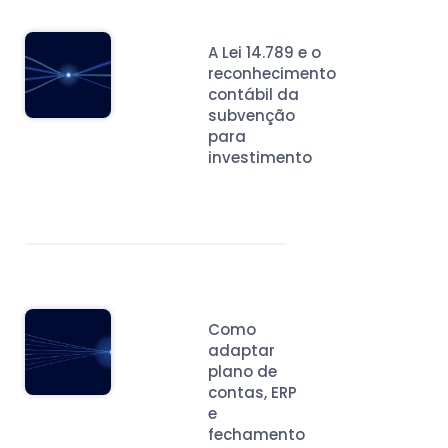
A Lei 14.789 e o
reconhecimento
contábil da
subvenção
para
investimento
Como
adaptar
plano de
contas, ERP
e
fechamento