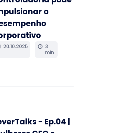
mpulsionar o
esempenho
orporativo
20.10.2025
3
y
schedule
min
everTalks - Ep.04 |