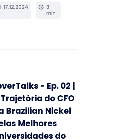
17.12.2024
3
y
schedule
min
everTalks - Ep. 02 |
 Trajetória do CFO
a Brazilian Nickel
elas Melhores
niversidades do