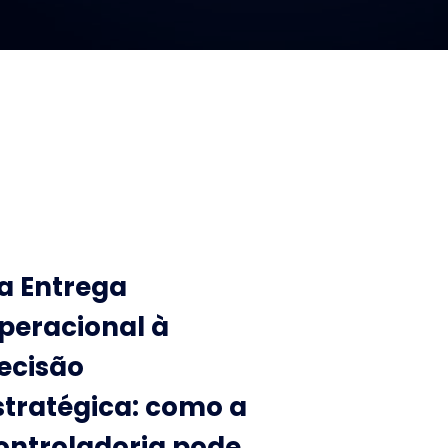
a Entrega
peracional à
ecisão
stratégica: como a
ontroladoria pode