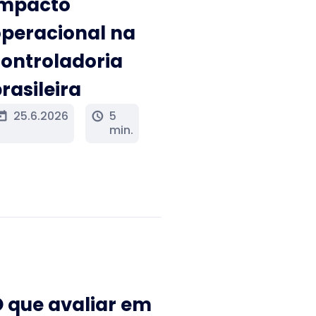
impacto
peracional na
ontroladoria
rasileira
25.6.2026
5
oday
schedule
min.
 que avaliar em