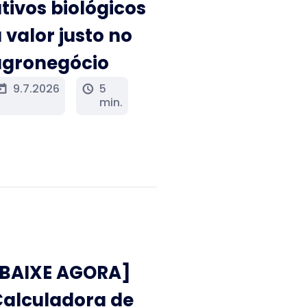
tivos biológicos
 valor justo no
agronegócio
9.7.2026
5
oday
schedule
min.
[BAIXE AGORA]
alculadora de