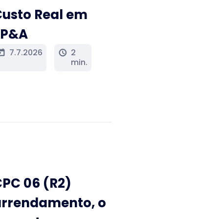
usto Real em
FP&A
7.7.2026
2
oday
schedule
min.
PC 06 (R2)
arrendamento, o