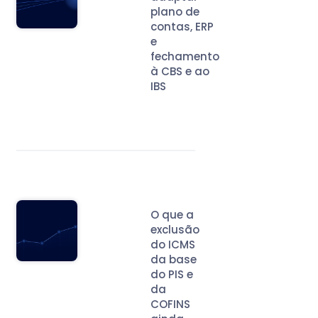
plano de
contas, ERP
e
fechamento
à CBS e ao
IBS
O que a
exclusão
do ICMS
da base
do PIS e
da
COFINS