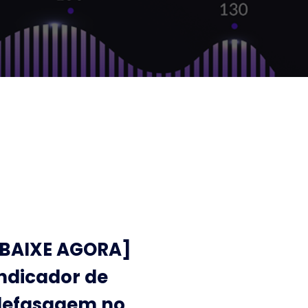
[BAIXE AGORA]
ndicador de
defasagem no