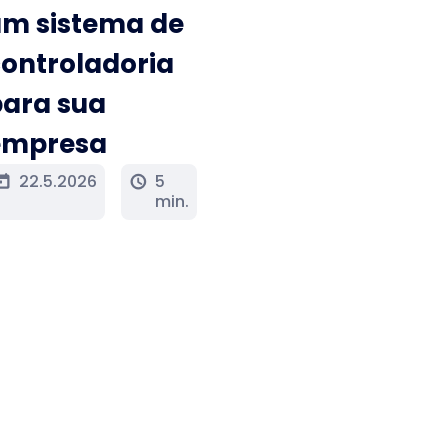
um sistema de
ontroladoria
para sua
empresa
22.5.2026
5
oday
schedule
min.