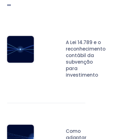
A Lei 14.789 e o
reconhecimento
contábil da
subvenção
para
investimento
Como
adaptar