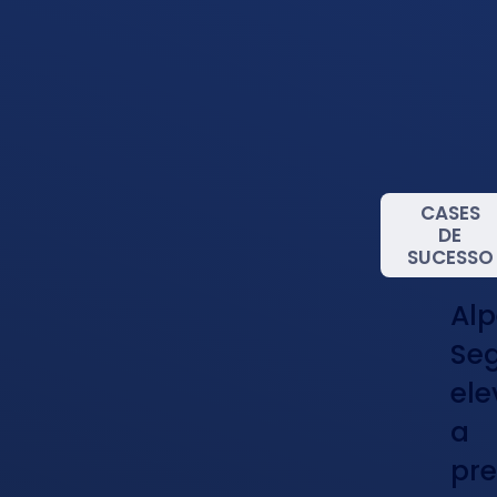
CASES
DE
SUCESSO
Alp
Se
ele
a
pre