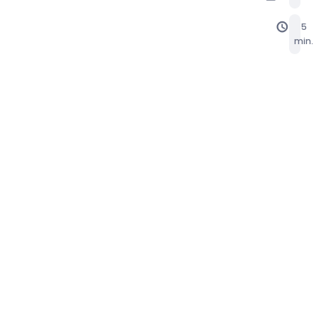
schedule
5
min.