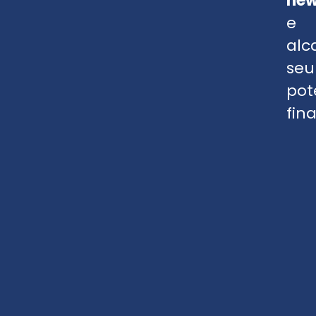
new
e
alc
seu
pot
fin