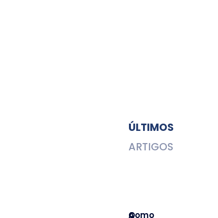
ÚLTIMOS
ARTIGOS
A
Como
O