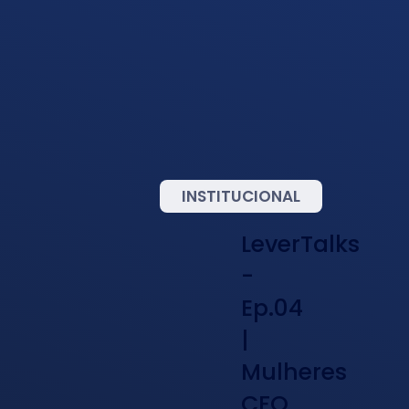
INSTITUCIONAL
LeverTalks
-
Ep.04
|
Mulheres
CFO