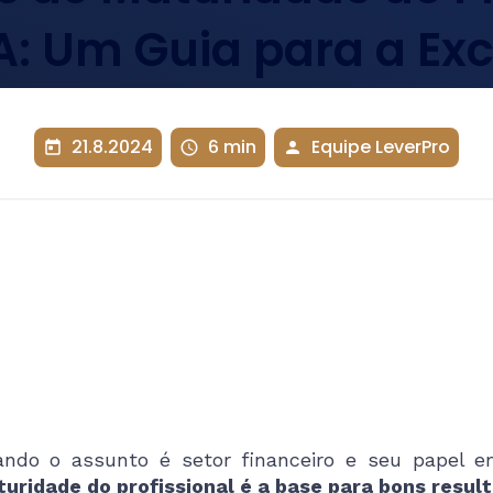
A: Um Guia para a Exc
21.8.2024
6 min
Equipe LeverPro
today
schedule
person
ndo o assunto é setor financeiro e seu papel e
uridade do profissional é a base para bons resul