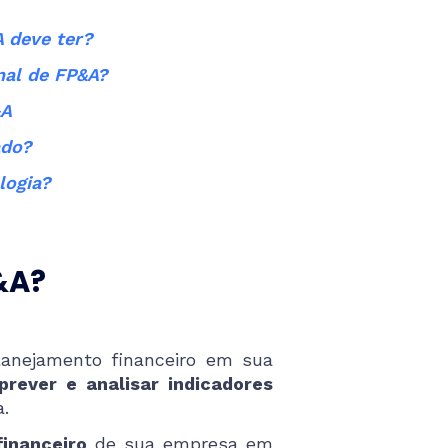
A deve ter?
onal de FP&A?
&A
cado?
logia?
P&A?
lanejamento financeiro em sua
prever e analisar indicadores
sa.
inanceiro
de sua empresa em