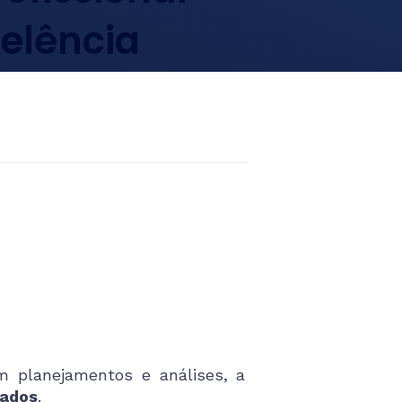
elência
m planejamentos e análises, a
tados
.