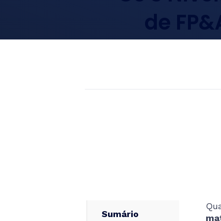
de FP&
Qua
Sumário
mat