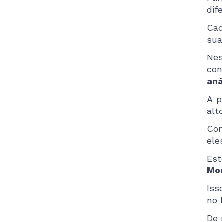
dif
Cad
sua
Nes
con
aná
A p
alt
Con
ele
Est
Mod
Iss
no 
De 