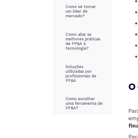
Como se tornar
um líder de
mercado?
Como aliar as
melhores práticas
de FP&A à
tecnologia?
Soluções
utilizadas por
profissionais de
FP&A
O 
Como escolher
uma ferramenta de
FP&A?
Par
emp
fin
Par