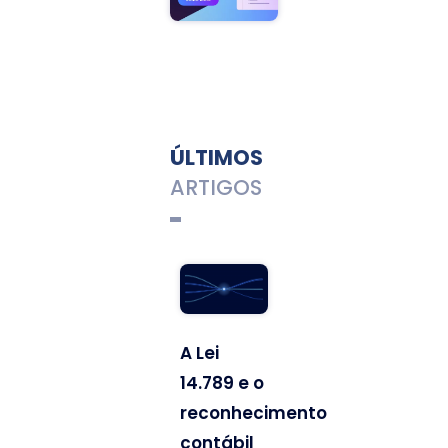
ÚLTIMOS
ARTIGOS
A Lei
14.789 e o
reconhecimento
contábil