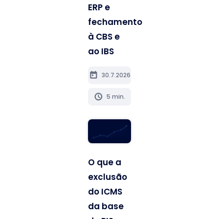
ERP e
fechamento
à CBS e
ao IBS
today
30.7.2026
schedule
5 min.
O que a
exclusão
do ICMS
da base