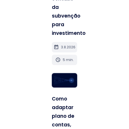
da
subvenção
para
investimento
today
3.8.2026
schedule
5 min.
Como
adaptar
plano de
contas,