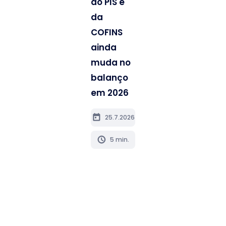
do PIS e
da
COFINS
ainda
muda no
balanço
em 2026
today
25.7.2026
schedule
5 min.