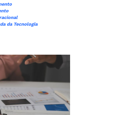
mento
ento
racional
da da Tecnologia