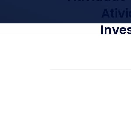
Ativ
Inve