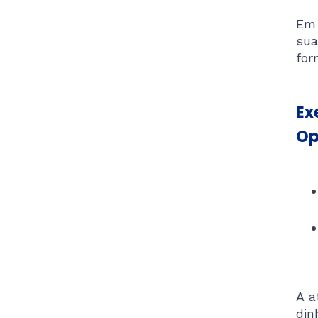
Em 
sua
for
Ex
Op
A a
din