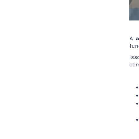
A
a
fun
Iss
com