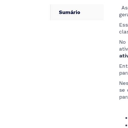
A
Sumário
ger
Ess
cla
No 
ati
ati
Ent
par
Nes
se 
par