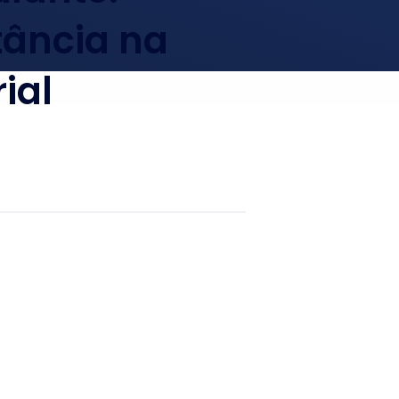
tância na
ial