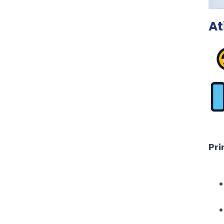
At
Pri