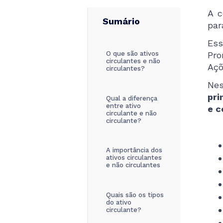
A c
Sumário
par
Ess
O que são ativos
Pro
circulantes e não
Açõ
circulantes?
Nes
pri
Qual a diferença
entre ativo
e c
circulante e não
circulante?
A importância dos
ativos circulantes
e não circulantes
Quais são os tipos
do ativo
circulante?