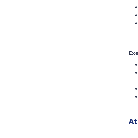
Exe
At