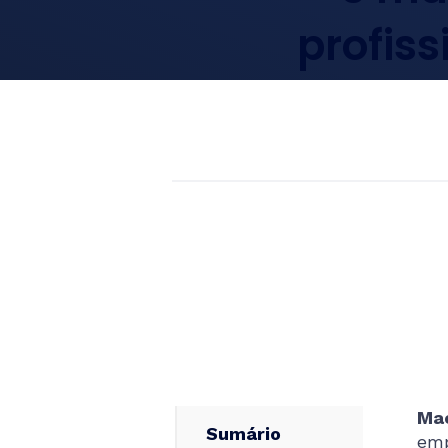
profiss
Mac
Sumário
emp