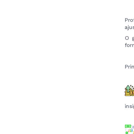
Pro
aju
O g
for
Pri
ins