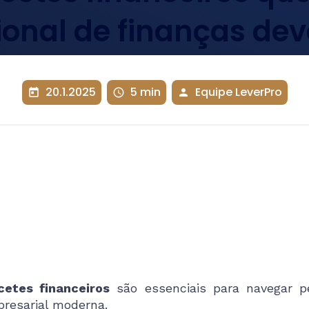
ional de finanças de
20.1.2025
5 min
Equipe LeverPro
today
schedule
person
etes financeiros
são essenciais para navegar p
resarial moderna.