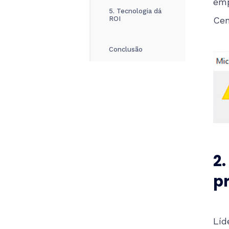
emp
5. Tecnologia dá
ROI
Cen
Conclusão
2
p
Líd