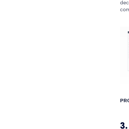
dec
com
PR
3.