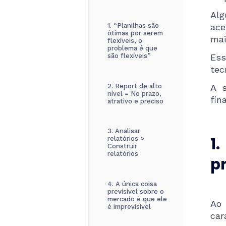
Alg
1. “Planilhas são
ace
ótimas por serem
mai
flexíveis, o
problema é que
são flexíveis”
Ess
tec
2. Report de alto
A s
nível = No prazo,
fin
atrativo e preciso
3. Analisar
1
relatórios >
Construir
relatórios
pr
4. A única coisa
previsível sobre o
mercado é que ele
Ao 
é imprevisível
car