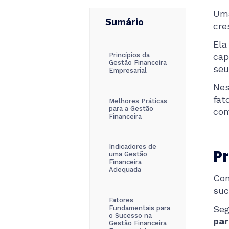
Um
Sumário
cre
El
Princípios da
cap
Gestão Financeira
seu
Empresarial
Nes
fat
Melhores Práticas
para a Gestão
com
Financeira
Indicadores de
Pr
uma Gestão
Financeira
Adequada
Com
suc
Fatores
Seg
Fundamentais para
o Sucesso na
par
Gestão Financeira