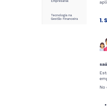
Empresarial
apl
Tecnologia na
1.
Gestão Financeira
saú
Est
emp
No 