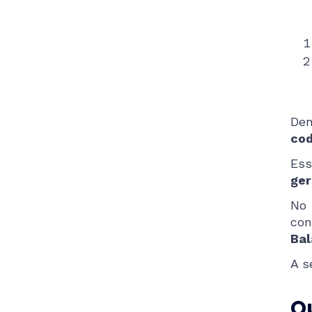
De
cod
Ess
ger
No 
con
Bal
A s
Q