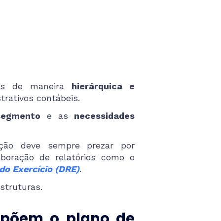
das de maneira
hierárquica e
trativos contábeis.
segmento
e as
necessidades
ação deve sempre prezar por
laboração de relatórios como o
o Exercício (DRE)
.
estruturas.
mpõem o plano de