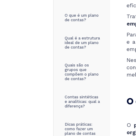
efi
O que é um plano
Tra
de contas?
emp
Par
Qual é a estrutura
e a
ideal de um plano
de contas?
emp
Nes
Quais são os
con
grupos que
mel
compõem o plano
de contas?
Contas sintéticas
O
e analíticas: qual a
diferença?
O
p
Dicas práticas:
como fazer um
or
plano de contas