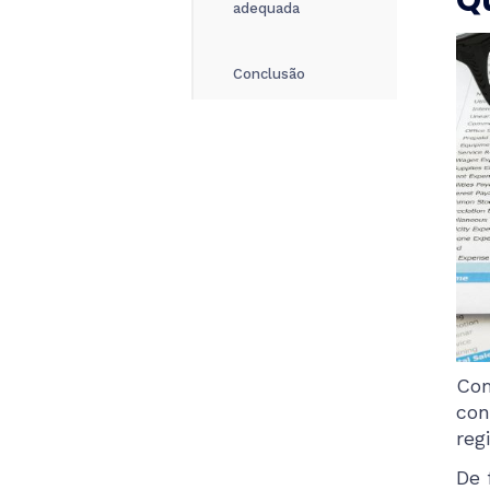
Qu
adequada
Conclusão
Com
con
reg
De 