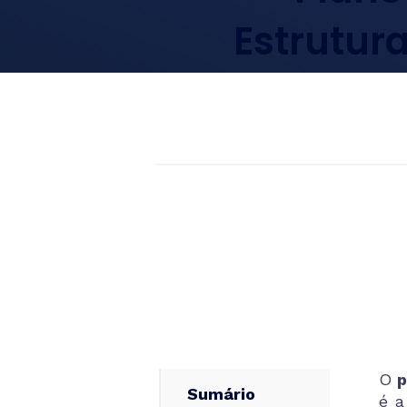
Estrutur
O
p
Sumário
é 