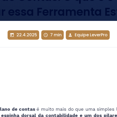
ar essa Ferramenta Es
22.4.2025
7 min
Equipe LeverPro
today
schedule
person
lano de contas
é muito mais do que uma
simples 
a
espinha dorsal da contabilidade e um dos pilar