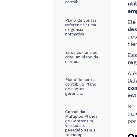
contábil
uti
em
Plano de contas
El
referencial: uma
des
exigência
normativa
des
hie
Erros comuns ao
Ess
criar um plano de
reg
contas
Al
Bal
Plano de contas
contábil x Plano
co
de contas
gerencial
est
No 
Consolidar
da 
Múltiplos Planos
por
de Contas: um
verdadeiro
pesadelo sem a
tecnologia