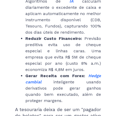
Algoritmos de
IA
calculam
diariamente o excedente de caixa e
aplicam automaticamente no melhor
instrumento disponível (CDB,
Tesouro, Fundos), capturando 100%
dos dias úteis de rendimento.
Reduzir Custo Financeiro:
Previsão
preditiva evita uso de cheque
especial e linhas caras. Uma
empresa que evita R$ 5M de cheque
especial por ano (custo 8% a.m.)
economiza R$ 4,8M em juros.
Gerar Receita com Forex:
Hedge
cambial
inteligente usando
derivativos pode gerar ganhos
quando bem executado, além de
proteger margens.
A tesouraria deixa de ser um "pagador
de boletos" para ser um gestor ativo