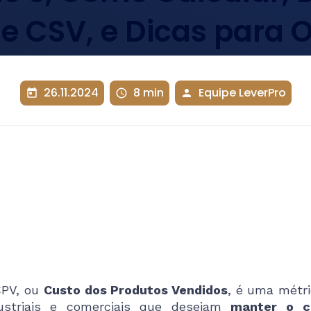
 CSV, e Dicas para 
26.11.2024
8 min
Equipe LeverPro
today
schedule
person
CPV, ou
Custo dos Produtos Vendidos
, é uma métr
ustriais e comerciais que desejam
manter o co