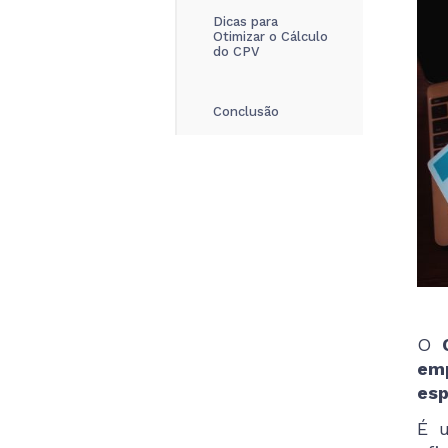
Dicas para
Otimizar o Cálculo
do CPV
Conclusão
O
emp
esp
É u