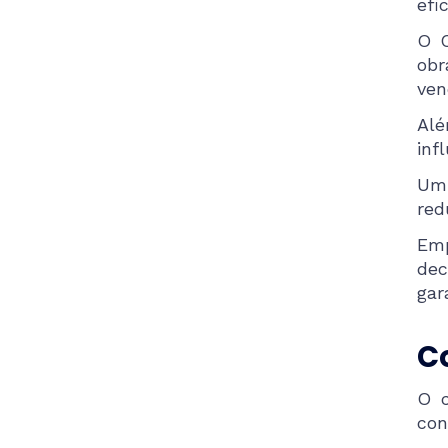
efi
O C
obr
ven
Alé
inf
Um 
red
Em
dec
gar
C
O c
con