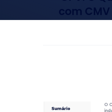
com CMV e
O 
Sumário
ind