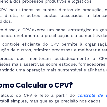
ciência dos processos produtivos e logísticos.
PV inclui todos os custos diretos de produção,
a direta, e outros custos associados à fabri
didos.
m disso, o CPV exerce um papel estratégico na ges
luencia diretamente a precificação e a competitivid
controle eficiente do CPV permite à organização
ução de custos, otimizar processos e melhorar a ren
presas que monitoram cuidadosamente o CP
isões mais assertivas sobre estoque, fornecedores
antindo uma operação mais sustentável e alinhada a
omo Calcular o CPV?
álculo do CPV é feito a partir do
controle de
tábil simples, mas que exige precisão nos dados: