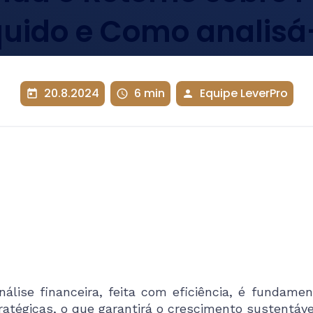
quido e Como analisá
20.8.2024
6 min
Equipe LeverPro
today
schedule
person
nálise financeira, feita com eficiência, é fundam
ratégicas, o que garantirá o crescimento sustentáv