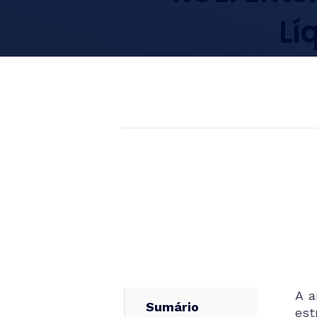
Lí
A a
Sumário
est