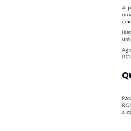
A p
uma
aci
Iss
um 
Ago
ROI
Qu
Par
ROI
a r