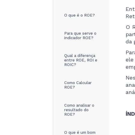
Ent
O que é o ROE?
Ret
O R
Para que serve o
par
indicador ROE?
da 
Par
Qual a diferença
ele
entre ROE, ROI e
ROIC?
emp
Nes
Como Calcular
ana
ROE?
aná
Como analisar o
resultado do
ÍND
ROE?
O que é um bom