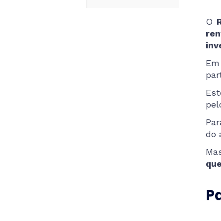
O
re
inv
Em 
par
Est
pel
Par
do 
Mas
que
Pa