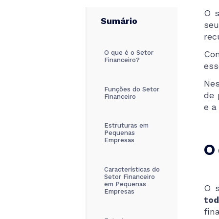
O s
Sumário
seu
rec
O que é o Setor
Com
Financeiro?
ess
Nes
Funções do Setor
de 
Financeiro
e a
Estruturas em
Pequenas
Empresas
O 
Características do
Setor Financeiro
em Pequenas
O s
Empresas
tod
fin